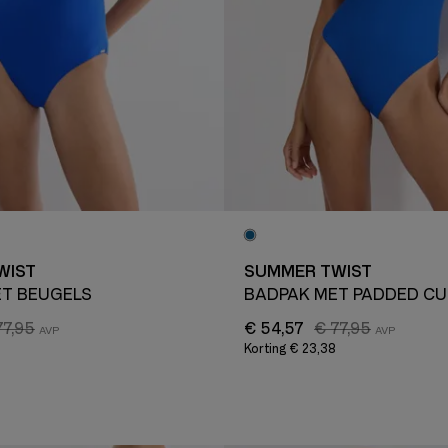
WIST
SUMMER TWIST
T BEUGELS
BADPAK MET PADDED CU
77,95
€ 54,57
€ 77,95
Korting
€ 23,38