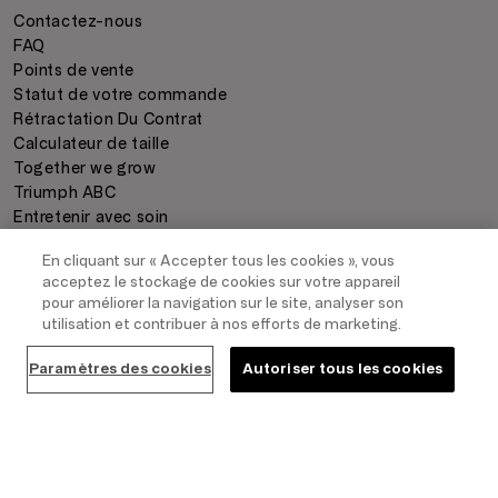
Contactez-nous
FAQ
Points de vente
Statut de votre commande
Rétractation Du Contrat
Calculateur de taille
Together we grow
Triumph ABC
Entretenir avec soin
En cliquant sur « Accepter tous les cookies », vous
acceptez le stockage de cookies sur votre appareil
COMMANDE & INFORMATIONS JURIDIQUES
pour améliorer la navigation sur le site, analyser son
Paiement
utilisation et contribuer à nos efforts de marketing.
Livraison
Paramètres des cookies
Autoriser tous les cookies
Retour
Conditions générales de vente
Protection des données
Mentions légales
Whistleblowing channel:
integrity-be@triumph.com
Paramètres des cookies