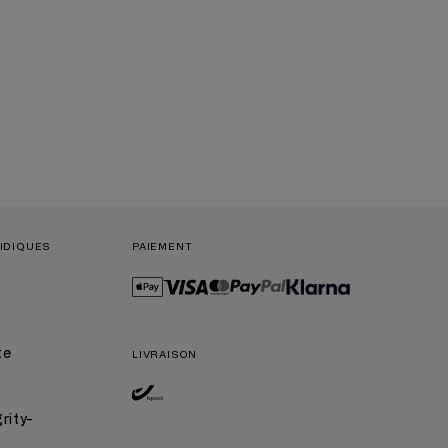
IDIQUES
PAIEMENT
te
LIVRAISON
grity-