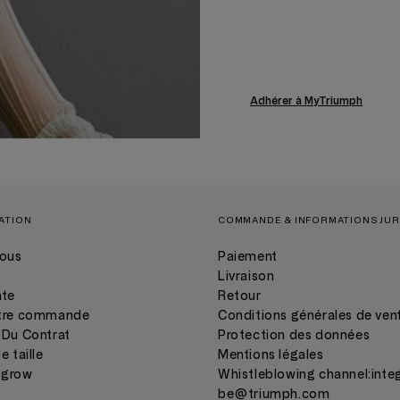
Adhérer à MyTriumph
MATION
COMMANDE & INFORMATIONS JUR
ous
Paiement
Livraison
nte
Retour
otre commande
Conditions générales de ven
 Du Contrat
Protection des données
e taille
Mentions légales
 grow
Whistleblowing channel:
inte
C
be@triumph.com