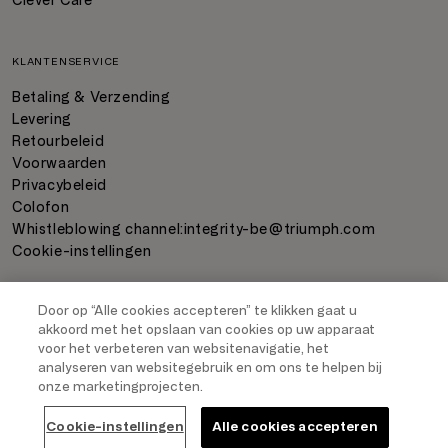
Clever Care
KLANTENSERVICE
Betaling & Verzending
Levering
Retourbeleid
Voorwaarden
Privacybeleid
Colofon
Whistleblowing channel:
integrity-be@triumph.com
Cookie-instellingen
Door op “Alle cookies accepteren” te klikken gaat u
BETALING
akkoord met het opslaan van cookies op uw apparaat
voor het verbeteren van websitenavigatie, het
analyseren van websitegebruik en om ons te helpen bij
onze marketingprojecten.
VERZENDING
Cookie-instellingen
Alle cookies accepteren