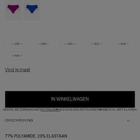
36
38
40
42
44
46
Vind je maat
IN WINKELWAGEN
GRATIS BEZORGING MET
MYTRIUMPH
EENVOUDIG RETOURNEREN
BETAAL MET KLARNA
OMSCHRIJVING
77% POLYAMIDE, 23% ELASTAAN