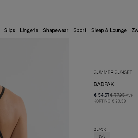
Slips
Lingerie
Shapewear
Sport
Sleep & Lounge
Zw
SUMMER SUNSET
BADPAK
€ 54,57
€ 77,95
KORTING
€ 23,38
BLACK