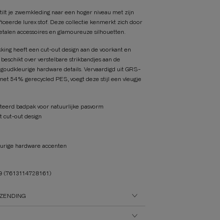
lt je zwemkleding naar een hoger niveau met zijn
iceerde lurex stof. Deze collectie kenmerkt zich door
etalen accessoires en glamoureuze silhouetten.
king heeft een cut-out design aan de voorkant en
eschikt over verstelbare strikbandjes aan de
 goudkleurige hardware details. Vervaardigd uit GRS-
 met 54% gerecycled PES, voegt deze stijl een vleugje
teerd badpak voor natuurlijke pasvorm
 cut-out design
eurige hardware accenten
09
(7613114728161)
ZENDING