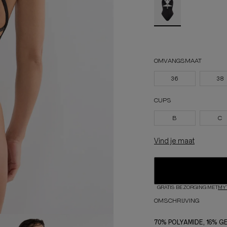
OMVANGSMAAT
36
38
CUPS
B
C
Vind je maat
GRATIS BEZORGING MET
MY
OMSCHRIJVING
70% POLYAMIDE, 16% 