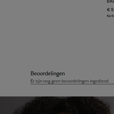
BA
€ 5
Kort