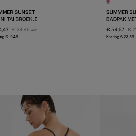
MMER SUNSET
SUMMER S
INI TAI BROEKJE
BADPAK ME
4,47
€ 34,95
€ 54,57
€ 7
ing
€ 10,48
Korting
€ 23,38