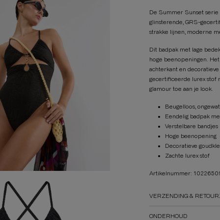
De Summer Sunset serie ti
glinsterende, GRS-gecertif
strakke lijnen, moderne m
Dit badpak met lage bedek
hoge beenopeningen. Het b
achterkant en decoratieve
gecertificeerde lurex stof
glamour toe aan je look.
Beugelloos, ongewat
Eendelig badpak met
Verstelbare bandjes
Hoge beenopening
Decoratieve goudkl
Zachte lurex stof
Artikelnummer: 102265
VERZENDING & RETOUR
ONDERHOUD