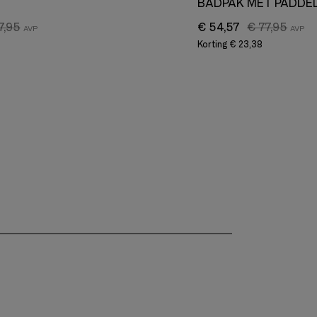
BADPAK MET PADDE
7,95
€ 54,57
€ 77,95
Korting
€ 23,38