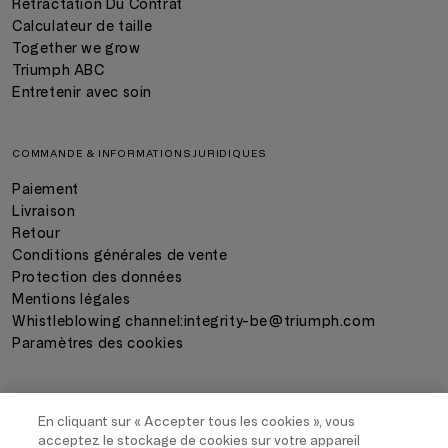
Rétractation Du Contrat
Calculateur de taille
Together we grow
Triumph ABC
Entretenir avec soin
COMMANDE & INFORMATIONS JURIDIQUES
Paiement
Livraison
Retour
Conditions générales de vente
Protection des données
Mentions légales
Whistleblowing channel:
integrity-be@triumph.com
Paramètres des cookies
PAIEMENT
En cliquant sur « Accepter tous les cookies », vous
acceptez le stockage de cookies sur votre appareil