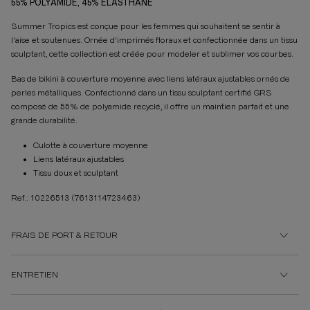
55% POLYAMIDE, 45% ÉLASTHANE
Summer Tropics est conçue pour les femmes qui souhaitent se sentir à
l'aise et soutenues. Ornée d'imprimés floraux et confectionnée dans un tissu
sculptant, cette collection est créée pour modeler et sublimer vos courbes.
Bas de bikini à couverture moyenne avec liens latéraux ajustables ornés de
perles métalliques. Confectionné dans un tissu sculptant certifié GRS
composé de 55% de polyamide recyclé, il offre un maintien parfait et une
grande durabilité.
Culotte à couverture moyenne
Liens latéraux ajustables
Tissu doux et sculptant
Ref.: 10226513
(7613114723463)
FRAIS DE PORT & RETOUR
ENTRETIEN